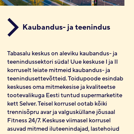
Kaubandus- ja teenindus
Tabasalu keskus on aleviku kaubandus- ja
teenindussektori süda! Uue keskuse I ja II
korruselt leiate mitmeid kaubandus- ja
teenindusettevõtteid. Toidupoode esindab
keskuses oma mitmekesise ja kvaliteetse
tootevalikuga Eesti tuntud supermarketite
kett Selver. Teisel korrusel ootab kõiki
trennisõpru avar ja valgusküllane jõusaal
Fitness 24/7. Keskuse viimasel korrusel
asuvad mitmed iluteenindajad, lastehoiud