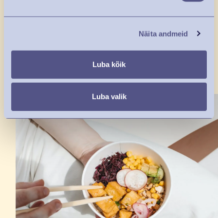
JAGATUD
AVAR
Näita andmeid
KULUD
VÄLITERRASS
Luba kõik
Luba valik