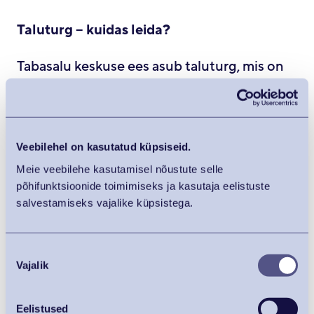
Taluturg – kuidas leida?
Tabasalu keskuse ees asub taluturg, mis on
alates jaanuarist puhkusel!
Veebilehel on kasutatud küpsiseid.
Meie veebilehe kasutamisel nõustute selle
põhifunktsioonide toimimiseks ja kasutaja eelistuste
salvestamiseks vajalike küpsistega.
Nõusoleku
Vajalik
valik
Eelistused